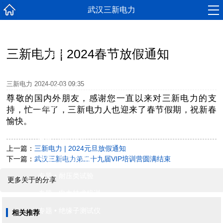
武汉三新电力
三新产品
三新电力 | 2024春节放假通知
客户案例
技术分享
三新电力
2024-02-03 09:35
资料下载
尊敬的国内外朋友，感谢您一直以来对三新电力的支
新闻中心
持，忙一年了，三新电力人也迎来了春节假期，祝新春
愉快。
联系我们
专题 • 串联谐振
上一篇：
三新电力 | 2024元旦放假通知
专题 • 绝缘类试验
下一篇：
武汉三新电力第二十九届VIP培训营圆满结束
专题 • 耐压类试验
更多关于的分享
专题 • 电力技术培训
专题 • 绝缘子测试仪
相关推荐