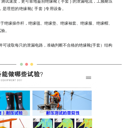
试速度，更可靠地鉴别绝缘靴 ( 手套 ) 的泄漏电流，工频耐压
是理想的绝缘靴( 手套 )专用设备。
用于绝缘操作杆，绝缘毯、绝缘垫、绝缘袖套、绝缘服、绝缘帽、
试验。
）并可读取每只的泄漏电路，准确判断不合格的绝缘靴(手套）结构