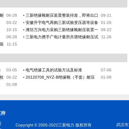
耐
06-28
三新绝缘靴耐压装置整装待发，即将出口
09-21
03-22
海外
安徽升宇电气再购三新试验变压器等设备
01-26
10-15
潍坊万兴电力采购三新绝缘靴耐压装置一
09-22
08-28
套
三新电力携手广电计量所共谱绝缘耐压试
11-26
装
11-15
验项目新篇章
全
03-05
电气绝缘工具的试验方法及标准
07-06
置校
06-22
20120708_NYZ-B绝缘靴（手套）耐压
01-08
置
01-08
装置校准证书
支持
诺
武汉市
Copyright © 2005-2022三新电力 版权所有