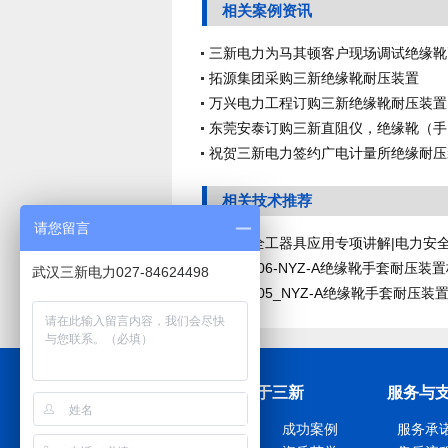
相关案例资讯
三新电力为马其顿客户现场调试绝缘靴
压装置
拓源集团采购三新绝缘靴耐压装置
万兴电力工程订购三新绝缘靴耐压装置
东莞安泰订购三新直阻仪，绝缘靴（手
套）耐压装置等设备
祝贺三新电力签约广电计量所绝缘耐压
置等计量检测设备
相关技术推荐
请您留言
电力安全工器具应用专项讲解|电力安
工器具的正确使用方法
20160606-NYZ-A绝缘靴手套耐压装
武汉三新电力027-84624498
准证书
20120305_NYZ-A绝缘靴手套耐压装
校准证书
关于三新
服务与
公司简介
成功案例
服务承