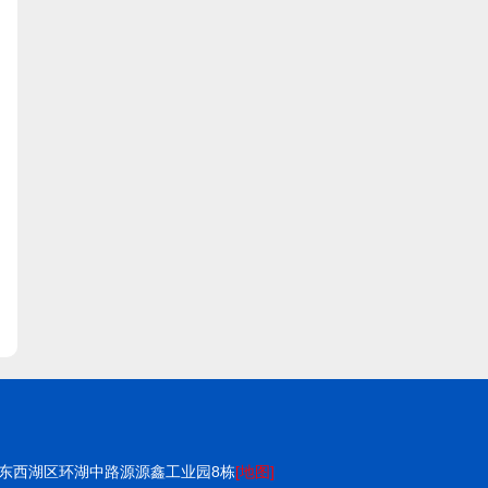
东西湖区环湖中路源源鑫工业园8栋
[地图]